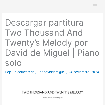
Ir
Men
al
princ
contenido
Descargar partitura
Two Thousand And
Twenty’s Melody por
David de Miguel | Piano
solo
Deja un comentario
/ Por
daviddemiguel
/
24 noviembre, 2024